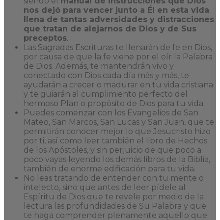
siendo el
manual de instrucciones que Dios
nos dejó para vencer junto a Él en esta vida
llena de tantas adversidades y distracciones
que tratan de alejarnos de Dios y de Sus
preceptos
.
Las Sagradas Escrituras te llenarán de fe en Dios,
por causa de que la fe viene por el oír la Palabra
de Dios. Además, te mantendrán vivo y
conectado con Dios cada día más y más, te
ayudarán a crecer o madurar en tu vida cristiana
y te guiarán al cumplimiento perfecto del
hermoso Plan o propósito de Dios para tu vida.
Puedes comenzar con los Evangelios de San
Mateo, San Marcos, San Lucas y San Juan, que te
permitirán conocer mejor lo que Jesucristo hizo
por ti, así como leer también el libro de Hechos
de los Apóstoles, y sin perjuicio de que poco a
poco vayas leyendo los demás libros de la Biblia,
también de enorme edificación para tu vida.
No leas tratando de entender con tu mente o
intelecto, sino que antes de leer pídele al
Espíritu de Dios que te revele por medio de la
lectura las profundidades de Su Palabra y que
te haga comprender plenamente aquello que