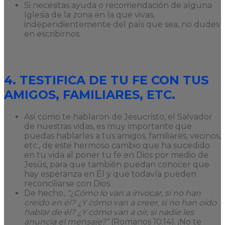
Si necesitas ayuda o recomendación de alguna
Iglesia de la zona en la que vivas,
independientemente del país que sea, no dudes
en escribirnos.
4. TESTIFICA DE TU FE CON TUS
AMIGOS, FAMILIARES, ETC.
Así como te hablaron de Jesucristo, el Salvador
de nuestras vidas, es muy importante que
puedas hablarles a tus amigos, familiares, vecinos,
etc., de este hermoso cambio que ha sucedido
en tu vida al poner tu fe en Dios por medio de
Jesús, para que también puedan conocer que
hay esperanza en Él y que todavía pueden
reconciliarse con Dios.
De hecho,
“¿Cómo lo van a invocar, si no han
creído en él? ¿Y cómo van a creer, si no han oído
hablar de él? ¿Y cómo van a oír, si nadie les
anuncia el mensaje?”
(Romanos 10:14). ¡No te