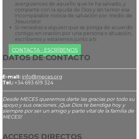
avergüences de aquello que te ha salvado, y
comparte con la ayuda de Dios y sin temor esa
incomparable noticia de salvación por medio de
Jesucristo!
Si necesitas a alguien que se ponga de acuerdo
contigo en oración por una persona o situación,
escríbenos y estaremos junto a ti.
CONTACTA - ESCRÍBENOS
DATOS DE CONTACTO
E-mail:
info@meces.org
Tel.:
+34 693 619 324
Desde MECES queremos darte las gracias por todo su
apoyo y sus oraciones. ¡Que Dios te bendiga hoy y
siempre por ser un amigo y parte vital de la familia de
MECES!
ACCESOS DIRECTOS