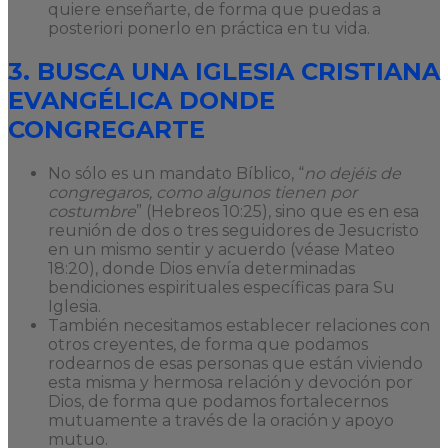
quiere enseñarte, de forma que puedas a
posteriori ponerlo en práctica en tu vida.
3. BUSCA UNA IGLESIA CRISTIANA
EVANGÉLICA DONDE
CONGREGARTE
No sólo es un mandato Bíblico, “
no dejéis de
congregaros, como algunos tienen por
costumbre
” (Hebreos 10:25), sino que es en esa
reunión de dos o tres seguidores de Jesucristo
en un mismo sentir y acuerdo (véase Mateo
18:20), donde Dios envía determinadas
bendiciones espirituales específicas para Su
Iglesia.
También necesitamos establecer relaciones con
otros creyentes, de forma que podamos
rodearnos de esas personas que están viviendo
esta misma y hermosa relación y devoción por
Dios, de forma que podamos fortalecernos
mutuamente a través de la oración y apoyo
mutuo.