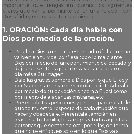
importante que tengas en cuenta los siguientes
pilares que van a permitirte tener una relación con
Dios sólida y en constante crecimiento.
1. ORACIÓN: Cada día habla con
Dios por medio de la oración.
Pídele a Dios que te muestre cada día lo que no
va bien en tu vida, confiesa todo lo malo ante
Dios por medio del arrepentimiento de pecado, y
deja que sea Dios quien te vaya cambiando cada
día más a Su imagen.
Dale las gracias siempre a Dios por lo que Él es y
por Su gran amor y misericordia hacia ti. Adóralo
por medio de tu devoción sincera a Él, así como
por medio de alabanzas cristianas, etc.
Preséntale tus peticiones y preocupaciones. Dile
que te muestre respecto de cada situación qué
hacer y obedécele. Preséntale también en
oración a tu familia, tus amigos y todas aquellas
personas que sientas de orar por ellas, de forma
que no te enfoques sólo en lo que Dios va a