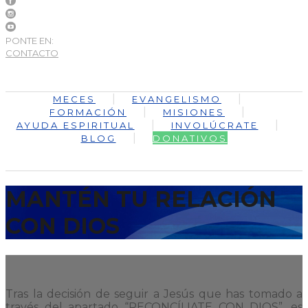
PONTE EN:
CONTACTO
MECES
EVANGELISMO
FORMACIÓN
MISIONES
AYUDA ESPIRITUAL
INVOLÚCRATE
BLOG
DONATIVOS
MANTÉN TU RELACIÓN
CON DIOS
Tras la decisión de seguir a Jesús que has tomado a
través del apartado “RECONCÍLIATE CON DIOS”, es