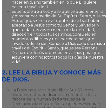
hacer en ti, sino también en lo que Él quiere
hacer a través de ti.
Se sensible a Su voz y a lo que te quiere enseñar
y mostrar por medio de Su Espíritu Santo, que es
Aquel que viene a vivir dentro de ti tras haber
aceptado a Jesús como tu Señor y Salvador, y
que te da fuerzas en medio de la debilidad,
dirección en todos tus caminos, consuelo en
momentos difíciles y una hermosa paz que
invade todo tu ser. ¡Conoce a Dios cada día más a
través del Espíritu Santo, que es esa Persona
Divina que Jesús prometió enviarnos para que
estuviera con nosotros todos los días de nuestra
vida!
2. LEE LA BIBLIA Y CONOCE MÁS
DE DIOS.
La Biblia no es cualquier libro. Sus 66 libros
fueron escritos en distintos momentos de la
historia de la humanidad a través de la
Revelación directa de Dios a quienes escribían,