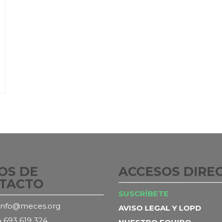
OS DE
ACCESOS DIRE
TACTO
SUSCRÍBETE
info@meces.org
AVISO LEGAL Y LOPD
 693 619 324