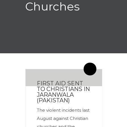
Churches
By meces
0 Comentarios
FIRST AID SENT
TO CHRISTIANS IN
JARANWALA
(PAKISTAN)
The violent incidents last
August against Christian
churches and the