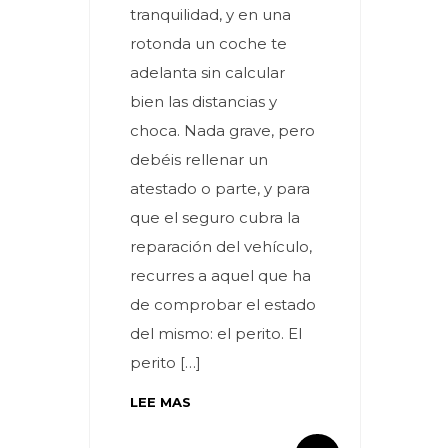
tranquilidad, y en una
rotonda un coche te
adelanta sin calcular
bien las distancias y
choca. Nada grave, pero
debéis rellenar un
atestado o parte, y para
que el seguro cubra la
reparación del vehículo,
recurres a aquel que ha
de comprobar el estado
del mismo: el perito. El
perito […]
LEE MAS
By meces
By meces
0 Comentarios
0 Comentarios