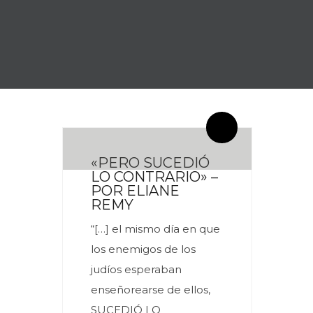
By meces
0 Comentarios
«PERO SUCEDIÓ
LO CONTRARIO» –
POR ELIANE
REMY
“[…] el mismo día en que
los enemigos de los
judíos esperaban
enseñorearse de ellos,
SUCEDIÓ LO