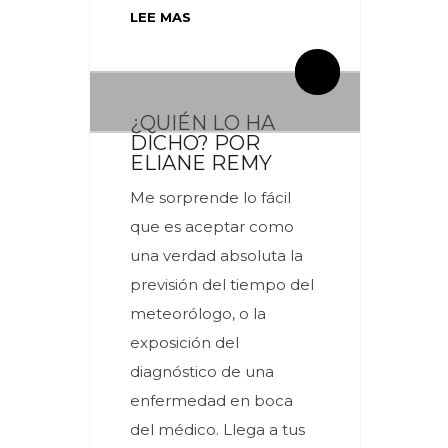
LEE MAS
By meces
By meces
0 Comentarios
0 Comentarios
¿QUIÉN LO HA
DICHO? POR
ELIANE REMY
Me sorprende lo fácil
que es aceptar como
una verdad absoluta la
previsión del tiempo del
meteorólogo, o la
exposición del
diagnóstico de una
enfermedad en boca
del médico. Llega a tus