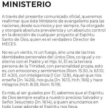
MINISTERIO
A través del presente comunicado oficial, queremos
reafirmar que éste Ministerio de evangelismo para las
naciones, desde sus inicios y por siempre, ha otorgado
y otorgará absoluta prevalencia y un absoluto control
en la dirección de cualquier proyecto al Espíritu
Santo de Dios, quien es el verdadero Director de
MECES.
No es un viento, ni un fuego, sino una de las tres
identidades personales del único Dios, co-igual y co-
eterno con el Padre y el Hijo. Sí, Él es la tercera
persona de la Trinidad, con personalidad propia, esto
es, con emociones y sentimientos (Rom. 15:30, Is. 63:10,
Ef. 4:30), con inteligencia (1 Cor. 12:8), Aquel que nos
enseña (Jn. 14:26), nos guía (Jn. 16:13, Hch. 16:6) y hace
milagros (Hch. 8:39, Rom. 15:19).
Es más, al ser guiados por Él, sabemos que el Espíritu
de Dios siempre exalta a nuestro precioso Salvador y
Señor Jesucristo (Jn. 16:14), a quien anunciamos en
todo lugar adonde el Espíritu nos lleva.