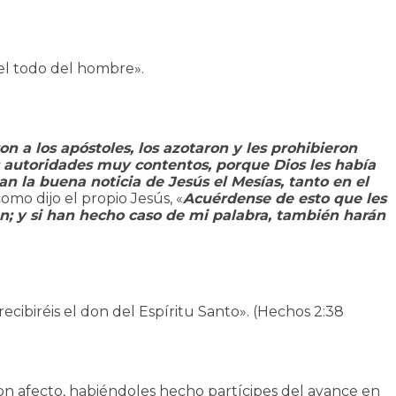
el todo del hombre».
on a los apóstoles, los azotaron y les prohibieron
as autoridades muy contentos, porque Dios les había
n la buena noticia de Jesús el Mesías, tanto en el
omo dijo el propio Jesús, «
Acuérdense de esto que les
án; y si han hecho caso de mi palabra, también harán
cibiréis el don del Espíritu Santo». (Hechos 2:38
 con afecto, habiéndoles hecho partícipes del avance en