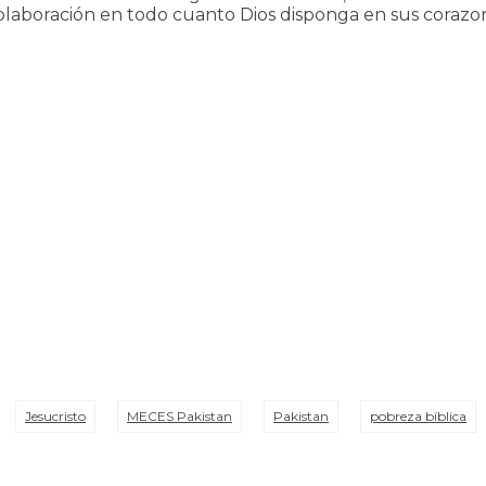
 colaboración en todo cuanto Dios disponga en sus corazo
Jesucristo
MECES Pakistan
Pakistan
pobreza bíblica