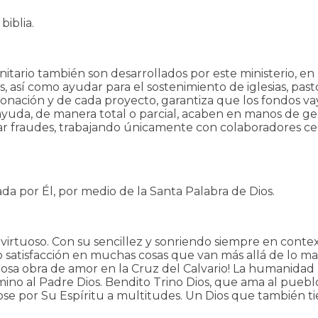
iblia.
tario también son desarrollados por este ministerio, en
 así como ayudar para el sostenimiento de iglesias, pasto
nación y de cada proyecto, garantiza que los fondos vaya
 ayuda, de manera total o parcial, acaben en manos de g
tar fraudes, trabajando únicamente con colaboradores ce
 por Él, por medio de la Santa Palabra de Dios.
 virtuoso. Con su sencillez y sonriendo siempre en cont
o satisfacción en muchas cosas que van más allá de lo mat
ciosa obra de amor en la Cruz del Calvario! La humanidad
 Camino al Padre Dios. Bendito Trino Dios, que ama al pue
dose por Su Espíritu a multitudes. Un Dios que también tie