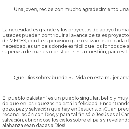
Una joven, recibe con mucho agradecimiento una b
La necesidad es grande y los proyectos de apoyo humani
ustedes pueden contribuir al avance de tales proyectos,
de MECES, con la supervisión que realizamos de cada do
necesidad, es un país donde es fácil que los fondos de
supervisa de manera constante esta cuestión, para evi
Que Dios sobreabunde Su Vida en esta mujer amada
El pueblo pakistaní es un pueblo singular, bello y muy
de que en las riquezas no está la felicidad. Encontrand
gozo, paz y salvación que hay en Jesucristo. ¡Cuan pre
reconciliación con Dios, y para tal fin sólo Jesús es el
salvación, abriéndose los cielos sobre el país y revelán
alabanza sean dadas a Dios!