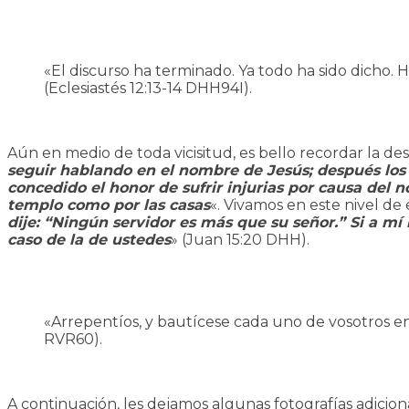
«El discurso ha terminado. Ya todo ha sido dicho.
(Eclesiastés 12:13-14 DHH94I).
Aún en medio de toda vicisitud, es bello recordar la d
seguir hablando en el nombre de Jesús; después los 
concedido el honor de sufrir injurias por causa del 
templo como por las casas
«. Vivamos en este nivel de 
dije: “Ningún servidor es más que su señor.” Si a m
caso de la de ustedes
» (Juan 15:20 DHH).
«Arrepentíos, y bautícese cada uno de vosotros en 
RVR60).
A continuación, les dejamos algunas fotografías adicion