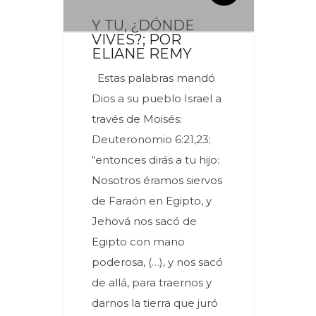
Y TU, ¿DÓNDE
VIVES?; POR
ELIANE REMY
Estas palabras mandó
Dios a su pueblo Israel a
través de Moisés:
Deuteronomio 6:21,23;
“entonces dirás a tu hijo:
Nosotros éramos siervos
de Faraón en Egipto, y
Jehová nos sacó de
Egipto con mano
poderosa, (…), y nos sacó
de allá, para traernos y
darnos la tierra que juró