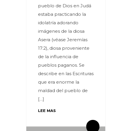
pueblo de Dios en Judá
estaba practicando la
idolatría adorando
imágenes de la diosa
Asera (véase Jeremías
17:2), diosa proveniente
de la influencia de
pueblos paganos. Se
describe en las Escrituras
que era enorme la
maldad del pueblo de
[…]
LEE MAS
By meces
By meces
2 Comentarios
0 Comentarios