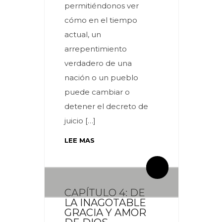
permitiéndonos ver
cómo en el tiempo
actual, un
arrepentimiento
verdadero de una
nación o un pueblo
puede cambiar o
detener el decreto de
juicio […]
LEE MAS
By meces
By meces
2 Comentarios
3 Comentarios
CAPÍTULO 4: DE
LA INAGOTABLE
GRACIA Y AMOR