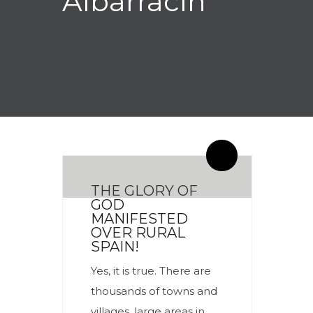
Albarracín
By meces
0 Comentarios
THE GLORY OF
GOD
MANIFESTED
OVER RURAL
SPAIN!
Yes, it is true. There are
thousands of towns and
villages, large areas in