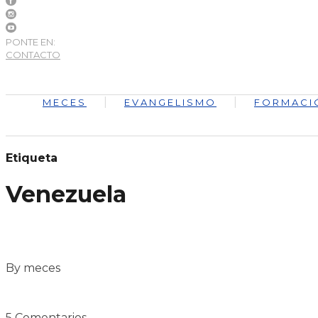
PONTE EN:
CONTACTO
MECES
EVANGELISMO
FORMACI
Etiqueta
Venezuela
By meces
5 Comentarios