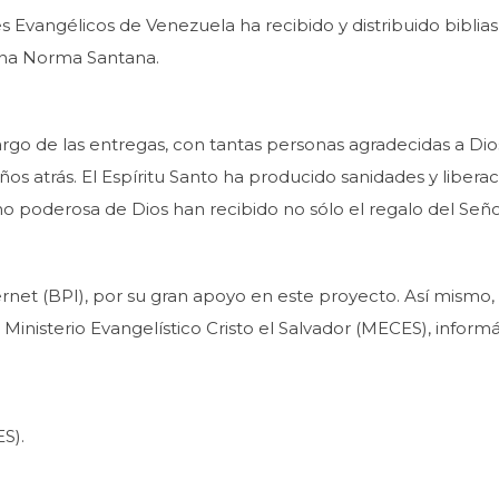
s Evangélicos de Venezuela ha recibido y distribuido biblia
mana Norma Santana.
argo de las entregas, con tantas personas agradecidas a Di
ños atrás. El Espíritu Santo ha producido sanidades y libe
 poderosa de Dios han recibido no sólo el regalo del Señor 
rnet (BPI), por su gran apoyo en este proyecto. Así mismo,
 Ministerio Evangelístico Cristo el Salvador (MECES), info
S).