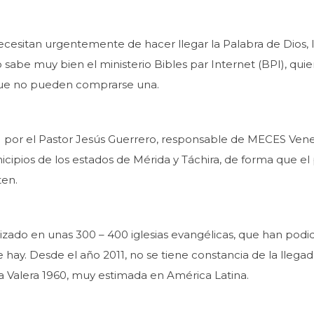
cesitan urgentemente de hacer llegar la Palabra de Dios, l
lo sabe muy bien el ministerio Bibles par Internet (BPI), q
s que no pueden comprarse una.
 por el Pastor Jesús Guerrero, responsable de MECES Venezue
icipios de los estados de Mérida y Táchira, de forma que el p
ten.
ilizado en unas 300 – 400 iglesias evangélicas, que han podi
hay. Desde el año 2011, no se tiene constancia de la llegad
ina Valera 1960, muy estimada en América Latina.