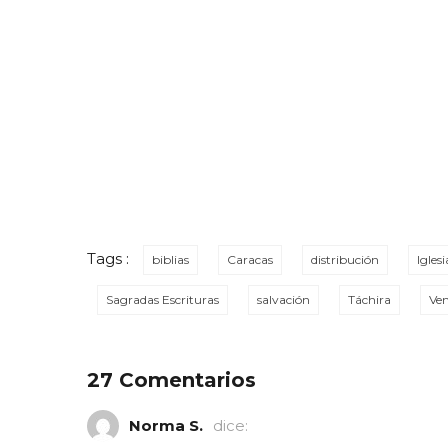
Tags :
biblias
Caracas
distribución
Igles
Sagradas Escrituras
salvación
Táchira
Ve
27 Comentarios
Norma S.
dice: