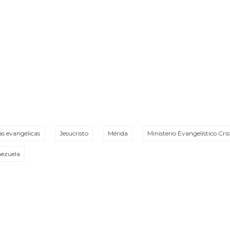
ias evangélicas
Jesucristo
Mérida
Ministerio Evangelístico Cris
nezuela