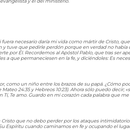
angelista y el del ministerio.
uera necesario daría mi vida como mártir de Cristo, que
n y tuve que pedirle perdón porque en verdad no había d
muerte por Él. Recordemos al Apóstol Pablo, que tras ser
es a que permaneciesen en la fe, y diciéndoles: Es nece
r, como un niño entre los brazos de su papá. ¿Cómo podrí
 Mateo 24:35 y Hebreos 10:23). Ahora sólo puedo decir; «s
 en Tí, Te amo. Guardo en mi corazón cada palabra que me
Cristo que no debo perder por los ataques intimidatori
u Espíritu cuando caminamos en fe y ocupando el lugar q