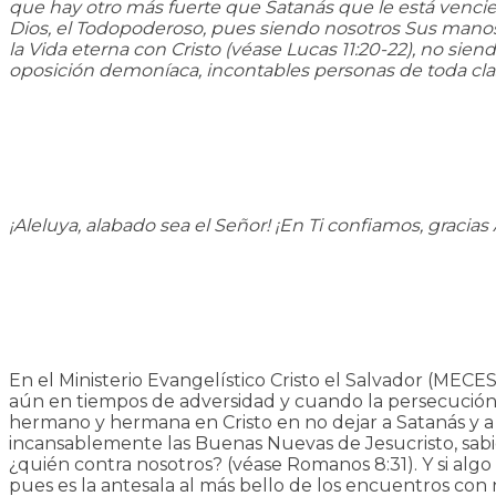
que hay otro más fuerte que Satanás que le está vencie
Dios, el Todopoderoso, pues siendo nosotros Sus manos
la Vida eterna con Cristo (véase Lucas 11:20-22), no si
oposición demoníaca, incontables personas de toda clas
¡Aleluya, alabado sea el Señor! ¡En Ti confiamos, gracia
En el Ministerio Evangelístico Cristo el Salvador (MECE
aún en tiempos de adversidad y cuando la persecución 
hermano y hermana en Cristo en no dejar a Satanás y a 
incansablemente las Buenas Nuevas de Jesucristo, sabie
¿quién contra nosotros? (véase Romanos 8:31). Y si algo
pues es la antesala al más bello de los encuentros con 