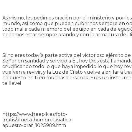
Asimismo, les pedimos oración por el ministerio y por l
mundo, así como que puedan cubrirnos siempre en ora
todo mal a cada miembro del equipo en cada delegació
podamos estar siempre orando y con la armadura de Di
Si no eres todavía parte activa del victorioso ejército 
Señor en santidad y servicio a Él, hoy Dios está llamánd
crucificando todo lo que haya impedido lo que hoy reviv
vuelven a revivir, y la Luz de Cristo vuelve a brillar a t
ha puesto en ti en muchas personas! ¡Eres un instrument
te lleve!
https://www.freepik.es/foto-
gratis/silueta-hombre-asiatico-
apuesto-orar_1025909.htm