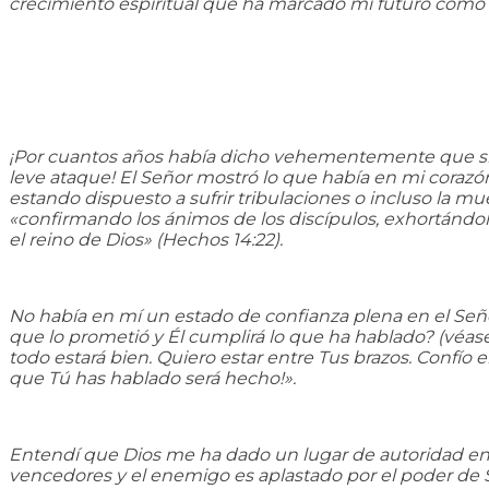
crecimiento espiritual que ha marcado mi futuro como ev
¡Por cuantos años había dicho vehementemente que si f
leve ataque! El Señor mostró lo que había en mi corazó
estando dispuesto a sufrir tribulaciones o incluso la 
«confirmando los ánimos de los discípulos, exhortándol
el reino de Dios» (Hechos 14:22).
No había en mí un estado de confianza plena en el Seño
que lo prometió y Él cumplirá lo que ha hablado? (véase
todo estará bien. Quiero estar entre Tus brazos. Confío
que Tú has hablado será hecho!».
Entendí que Dios me ha dado un lugar de autoridad en 
vencedores y el enemigo es aplastado por el poder de S