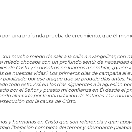
aso por una profunda prueba de crecimiento, que él mismo
n mucho miedo de salir a la calle a evangelizar, con mi
 el miedo chocaba con un profundo sentir de necesidad en
 pies de Cristo y si nosotros no íbamos a sembrar, ¿quién 
avés de nuestras vidas? Los primeros días de campaña al eva
 y paralizado por ese ataque que se produjo días antes. 
do todo esto. Así, en los días siguientes a la agresión 
rado por el Señor y puesto mi confianza en Él desde el p
ando afectado por la intimidación de Satanás. Por moment
ersecución por la causa de Cristo.
nos y hermanas en Cristo que son referencia y gran apoyo
 trajo liberación completa del temor y abundante palabra