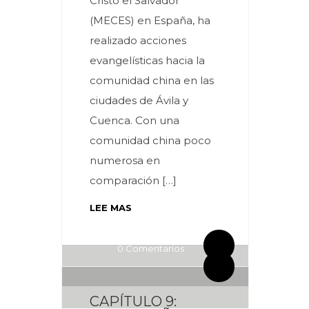
Cristo el Salvador
(MECES) en España, ha
realizado acciones
evangelísticas hacia la
comunidad china en las
ciudades de Ávila y
Cuenca. Con una
comunidad china poco
numerosa en
comparación […]
LEE MAS
By meces
2 Comentarios
By meces
0 Comentarios
CAPÍTULO 9: