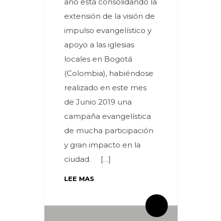
año está consolidando la
extensión de la visión de
impulso evangelístico y
apoyo a las iglesias
locales en Bogotá
(Colombia), habiéndose
realizado en este mes
de Junio 2019 una
campaña evangelística
de mucha participación
y gran impacto en la
ciudad. […]
LEE MAS
By meces
By meces
0 Comentarios
0 Comentarios