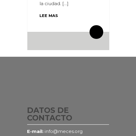
la ciudad. […]
LEE MAS
By meces
2 Comentarios
DATOS DE
CONTACTO
E-mail:
info@meces.org