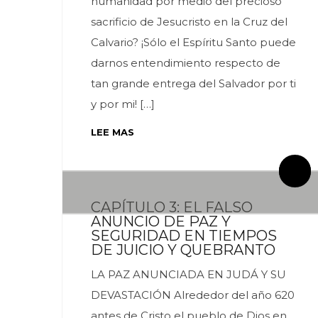
humanidad por medio del precioso
sacrificio de Jesucristo en la Cruz del
Calvario? ¡Sólo el Espíritu Santo puede
darnos entendimiento respecto de
tan grande entrega del Salvador por ti
y por mi! […]
LEE MAS
By meces
3 Comentarios
By meces
2 Comentarios
CAPÍTULO 3: EL FALSO
ANUNCIO DE PAZ Y
SEGURIDAD EN TIEMPOS
DE JUICIO Y QUEBRANTO
LA PAZ ANUNCIADA EN JUDÁ Y SU
DEVASTACIÓN Alrededor del año 620
antes de Cristo el pueblo de Dios en