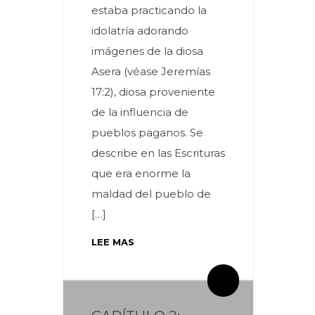
estaba practicando la
idolatría adorando
imágenes de la diosa
Asera (véase Jeremías
17:2), diosa proveniente
de la influencia de
pueblos paganos. Se
describe en las Escrituras
que era enorme la
maldad del pueblo de
[…]
LEE MAS
By meces
By meces
2 Comentarios
4 Comentarios