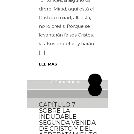
“Entonces, si alguno os
dijere: Mirad, aquí está el
Cristo, o mirad, allí está,
no lo creáis. Porque se
levantarán falsos Cristos,
y falsos profetas, y harán
[…]
LEE MAS
By meces
0 Comentarios
By meces
0 Comentarios
CAPÍTULO 7:
SOBRE LA
INDUDABLE
SEGUNDA VENIDA
DE CRISTO Y DEL