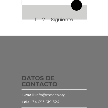
Paginación
de
Página
Página
1
2
Siguiente
entradas
DATOS DE
CONTACTO
E-mail:
info@meces.org
Tel.:
+34 693 619 324